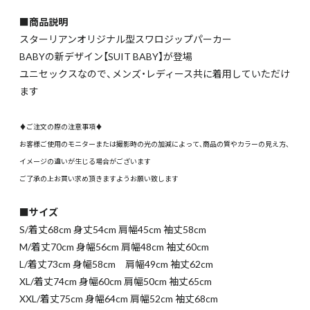
■商品説明
スターリアンオリジナル型スワロジップパーカー
BABYの新デザイン【SUIT BABY】が登場
ユニセックスなので、メンズ・レディース共に着用していただけ
ます
♦ご注文の際の注意事項♦
お客様ご使用のモニターまたは撮影時の光の加減によって、商品の質やカラーの見え方、
イメージの違いが生じる場合がございます
ご了承の上お買い求め頂きますようお願い致します
■サイズ
S/着丈68cm 身丈54cm 肩幅45cm 袖丈58cm
M/着丈70cm 身幅56cm 肩幅48cm 袖丈60cm
L/着丈73cm 身幅58cm 肩幅49cm 袖丈62cm
XL/着丈74cm 身幅60cm 肩幅50cm 袖丈65cm
XXL/着丈75cm 身幅64cm 肩幅52cm 袖丈68cm