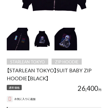
STARLEAN TOKYO
ZIP HOODIE
【STARLEAN TOKYO】SUIT BABY ZIP
HOODIE【BLACK】
26,400
通常価格
円
お気に入りに追加