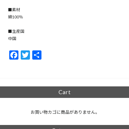
■素材
綿100％
■生産国
中国
F
T
共
ac
w
有
e
itt
b
er
o
Cart
o
k
お買い物カゴに商品がありません。