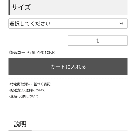
サイズ
【STARLEAN
TOKYO】
SUIT
商品コード:
SLZP010BK
BABY
ZIP
カートに入れる
HOODIE【BLACK】
個
・特定商取引法に基づく表記
・配送方法・送料について
・返品・交換について
説明