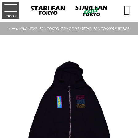

menu
ホーム
>
商品
>
STARLEAN TOKYO
>
ZIP HOODIE
>
【STARLEAN TOKYO】SUIT BABY ZI