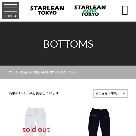

menu
BOTTOMS
ホーム
>
商品
>
STARLEAN TOKYO
>
BOTTOMS
結果の1～18/24を表示しています
sold out