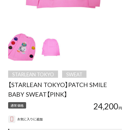
STARLEAN TOKYO
SWEAT
【STARLEAN TOKYO】PATCH SMILE
BABY SWEAT【PINK】
24,200
通常価格
円
お気に入りに追加