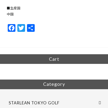
■生産国
中国
F
T
共
ac
w
有
e
itt
b
er
o
Cart
o
k
Category
STARLEAN TOKYO GOLF