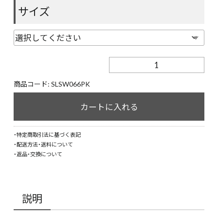
サイズ
【STARLEAN
TOKYO】
PATCH
商品コード:
SLSW066PK
SMILE
BABY
カートに入れる
SWEAT【PINK】
個
・特定商取引法に基づく表記
・配送方法・送料について
・返品・交換について
説明