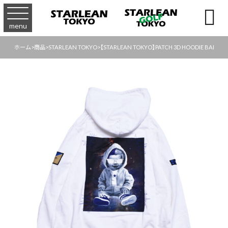

menu
ホーム
>
商品
>
STARLEAN TOKYO
>
【STARLEAN TOKYO】PATCH 3D HOODIE BABY H