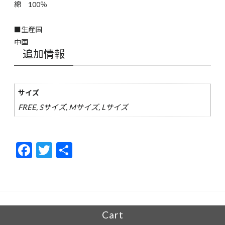
綿 100％
■生産国
中国
追加情報
サイズ
FREE, Sサイズ, Mサイズ, Lサイズ
F
T
共
ac
w
有
e
itt
b
er
o
Cart