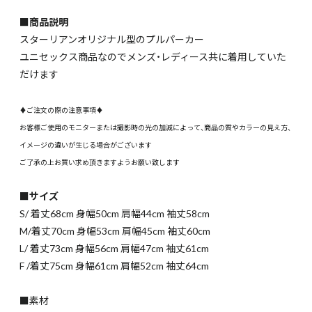
■商品説明
スターリアンオリジナル型のプルパーカー
ユニセックス商品なのでメンズ・レディース共に着用していた
だけます
♦ご注文の際の注意事項♦
お客様ご使用のモニターまたは撮影時の光の加減によって、商品の質やカラーの見え方、
イメージの違いが生じる場合がございます
ご了承の上お買い求め頂きますようお願い致します
■サイズ
S/ 着丈68cm 身幅50cm 肩幅44cm 袖丈58cm
M/着丈70cm 身幅53cm 肩幅45cm 袖丈60cm
L/ 着丈73cm 身幅56cm 肩幅47cm 袖丈61cm
F /着丈75cm 身幅61cm 肩幅52cm 袖丈64cm
■素材