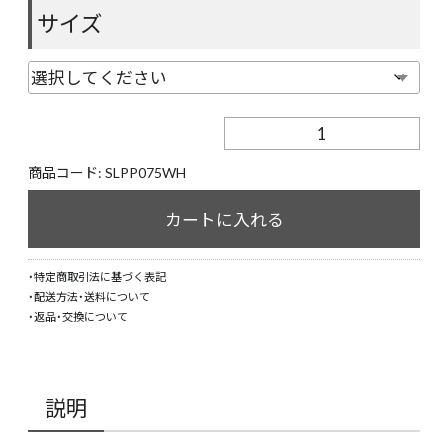
サイズ
【STARLEAN
TOKYO】
PATCH
商品コード:
SLPP075WH
3D
HOODIE
カートに入れる
BABY
HOODIE【WHITE】
・特定商取引法に基づく表記
個
・配送方法・送料について
・返品・交換について
説明