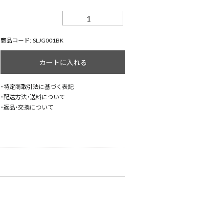
【STARLEAN
TOKYO】
ス
商品コード:
SLJG001BK
タ
カートに入れる
ー
リ
・特定商取引法に基づく表記
ア
・配送方法・送料について
ン
・返品・交換について
2LINE
PANTS
WHITE【BLACK】
個