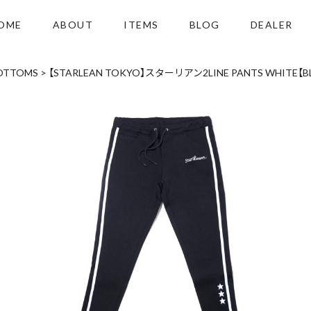
OME
ABOUT
ITEMS
BLOG
DEALER
OTTOMS
>
【STARLEAN TOKYO】スターリアン2LINE PANTS WHITE【B