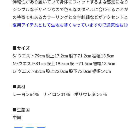
伸縮性があり履いていて身体にフィットするよな感覚にな
シンプルなデザインなので色んなスタイルに合わせることが
の特徴でもあるカラーリングと文字刺繍などがアクセントと
夏用アイテムとして生地も薄くなっていますので通気性も◎
■サイズ
S/ ウエスト79cm 股上17.2cm 股下71.2cm 裾幅13.5cm
M/ウエスト81cm 股上19.5cm 股下71.5cm 裾幅13.5cm
L/ ウエスト82cm 股上22.0cm 股下72.0cm 裾幅14cm
■素材
レーヨン64％ ナイロン31％ ポリウレタン5％
■生産国
中国