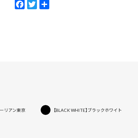
F
T
共
ac
w
有
e
itt
b
er
o
o
k
スターリアン東京
【BLACK WHITE】ブラックホワイト