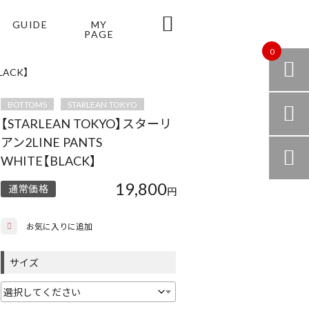

GUIDE
MY
PAGE
0

LACK】
BOTTOMS
STARLEAN TOKYO

【STARLEAN TOKYO】スターリ
アン2LINE PANTS

WHITE【BLACK】
19,800
通常価格
円
お気に入りに追加
サイズ